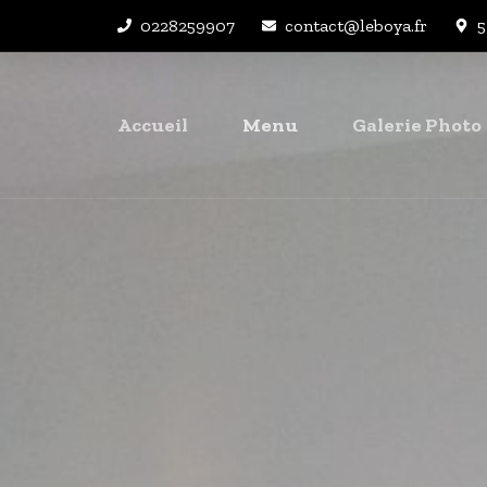
0228259907
contact@leboya.fr
5
Accueil
Menu
Galerie Photo